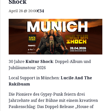
Shock
E
R
€34
April 28 @ 20:00
A
K
I
B
U
A
30 Jahre
Kultur Shock
: Doppel-Album und
M
Jubiläumstour 2026
Local Support in München:
Lucile And The
Rakibuam
Die Pioniere des Gypsy-Punk feiern drei
Jahrzehnte auf der Bühne mit einem kreativen
Paukenschlag: Das Doppel-Release „House of