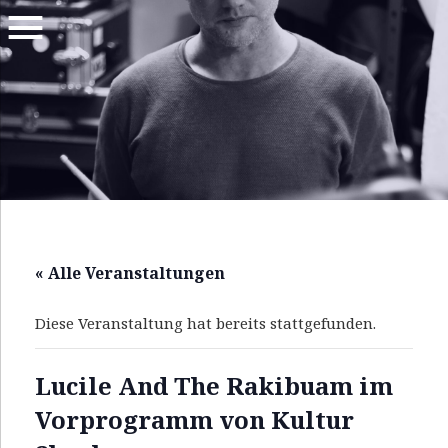
MENU
EURASIAN
L
PSYCH
U
FUSION
C
I
L
« Alle Veranstaltungen
E
A
Diese Veranstaltung hat bereits stattgefunden.
N
D
Lucile And The Rakibuam im
T
Vorprogramm von Kultur
H