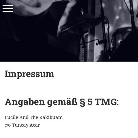
MENU
EURASIAN
L
PSYCH
U
FUSION
C
I
Impressum
L
E
A
Angaben gemäß § 5 TMG:
N
D
Lucile And The Rakibuam
T
c/o Tuncay Acar
H