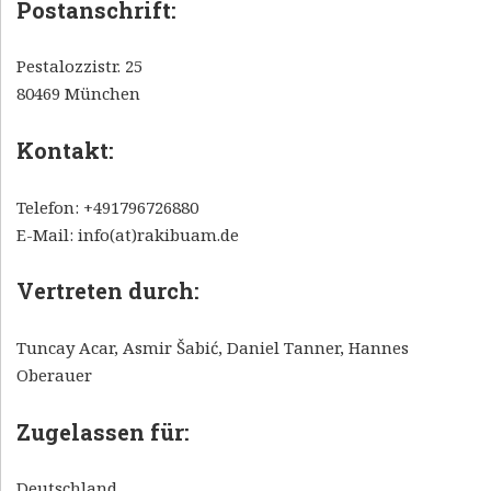
Postanschrift:
E
R
Pestalozzistr. 25
A
80469 München
K
I
Kontakt:
B
Telefon: +491796726880
U
E-Mail: info(at)rakibuam.de
A
M
Vertreten durch:
Tuncay Acar, Asmir Šabić, Daniel Tanner, Hannes
Oberauer
Zugelassen für:
Deutschland