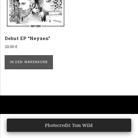
E
R
A
K
Debut EP “Neyzen”
I
20,00
€
B
U
IN DEN WARENKORB
A
M
Photocredit: Tom Wild