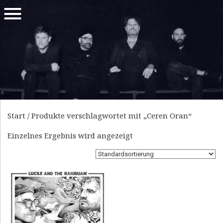
MENU
EURASIAN
L
PSYCH
U
FUSION
C
I
Start
/ Produkte verschlagwortet mit „Ceren Oran“
L
Einzelnes Ergebnis wird angezeigt
E
A
N
D
T
H