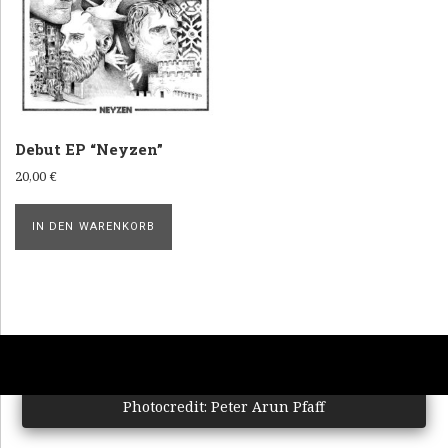
E
R
A
K
I
Debut EP “Neyzen”
B
20,00
€
U
A
IN DEN WARENKORB
M
Photocredit: Peter Arun Pfaff