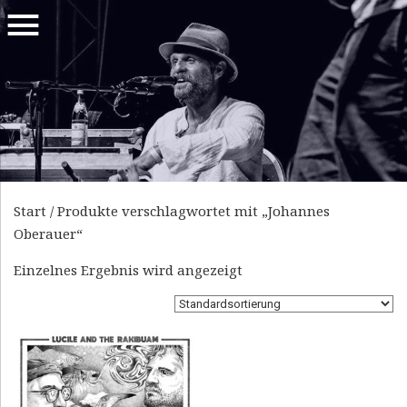
MENU
EURASIAN
L
PSYCH
U
FUSION
C
I
Start
/ Produkte verschlagwortet mit „Johannes
L
Oberauer“
E
Einzelnes Ergebnis wird angezeigt
A
N
D
T
H